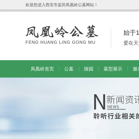
欢迎您进入西安市蓝田凤凰岭公墓网站！
始于
FENG HUANG LING GONG MU
爱在天
凤凰岭首页
公墓
陵园
墓型展示
服