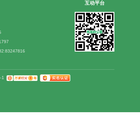
互动平台
6
797
:83247816
-1