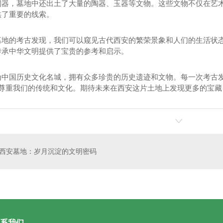
铜器，墓地中还出土了大量的陶器、玉器等文物。这些文物不仅在艺
供了重要的线索。
墓地的考古发现，我们可以窥见古代西安的繁荣景象和人们的生活状
传承中华文明提供了宝贵的参考和启示。
为中国历史文化名城，拥有众多珍贵的历史遗迹和文物。每一次考古
解和尊重我们的传统和文化。期待未来在西安这片土地上发现更多的宝
 D型
西安公墓 B2型
西安墓地：岁月沉淀的文明密码
系我们