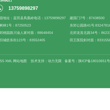
13759898297
园地址：蓝田县凤凰岭电话：13759898297
建国门7号：87438500
树林1号：87250523
东郊公园路41号:8324781
郊桃园路川渝人家对面：88648454
北郊龙首北路34号：86231
织城纺东街123号：83552405
田王医院斜对面：83315582
SS
XML
网站地图
技术支持：
动力无限
备案号：
陕ICP备18010651号