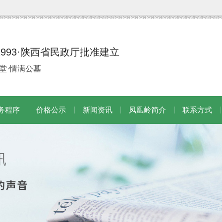
1993·陕西省民政厅批准建立
堂·情满公墓
务程序
价格公示
新闻资讯
凤凰岭简介
联系方式