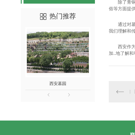
除了青
俗等方面提
热门推荐
通过对
我们理解和
西安作
加..地了
西安墓园
西安公墓
联