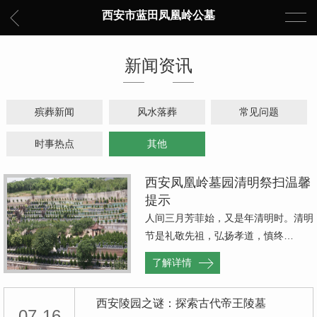
西安市蓝田凤凰岭公墓
新闻资讯
殡葬新闻
风水落葬
常见问题
时事热点
其他
西安凤凰岭墓园清明祭扫温馨
提示
人间三月芳菲始，又是年清明时。清明
节是礼敬先祖，弘扬孝道，慎终…
了解详情
西安陵园之谜：探索古代帝王陵墓
07-16