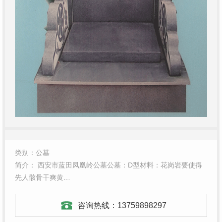
类别：公墓
简介： 西安市蓝田凤凰岭公墓公墓：D型材料：花岗岩要使得
先人骸骨干爽黄…
咨询热线：
13759898297