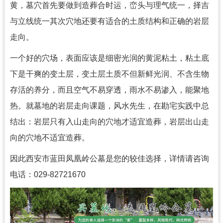
黄，墓穴首先要做到造葬合时运，峦头与理气统一，择吉
与立线统一其次穴地还要有适合的土质结构和正确的岩层
走向。
一个好的穴场，表面应该是细密光润的黄泥粘土，粘土底
下是干爽的变土层，变土层土质不但新鲜光润、不含生物
存活的养分，而且空气不易穿透，雨水不易渗入，能聚地
热。就墓地的岩层走向课题，风水先生，在勘宅实践中总
结出：岩层只有入山走向的穴地才适宜造葬，岩层出山走
向的穴地不适宜造葬。
因此
西安市蓝田凤凰岭公墓是您的较佳选择，详情请咨询
电话：029-82721670