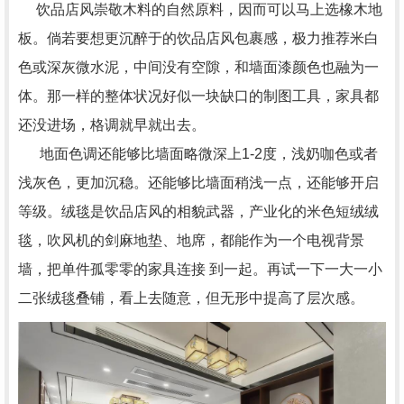
饮品店风崇敬木料的自然原料，因而可以马上选橡木地
板。倘若要想更沉醉于的饮品店风包裹感，极力推荐米白
色或深灰微水泥，中间没有空隙，和墙面漆颜色也融为一
体。那一样的整体状况好似一块缺口的制图工具，家具都
还没进场，格调就早就出去。
地面色调还能够比墙面略微深上1-2度，浅奶咖色或者
浅灰色，更加沉稳。还能够比墙面稍浅一点，还能够开启
等级。绒毯是饮品店风的相貌武器，产业化的米色短绒绒
毯，吹风机的剑麻地垫、地席，都能作为一个电视背景
墙，把单件孤零零的家具连接 到一起。再试一下一大一小
二张绒毯叠铺，看上去随意，但无形中提高了层次感。