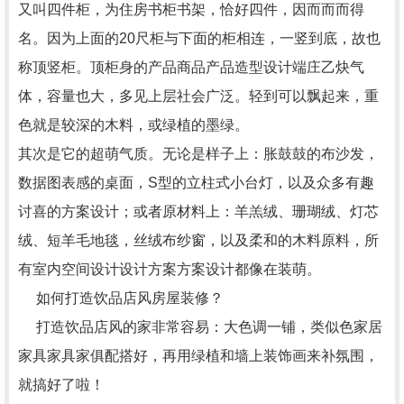
又叫四件柜，为住房书柜书架，恰好四件，因而而而得
名。因为上面的20尺柜与下面的柜相连，一竖到底，故也
称顶竖柜。顶柜身的产品商品产品造型设计端庄乙炔气
体，容量也大，多见上层社会广泛。轻到可以飘起来，重
色就是较深的木料，或绿植的墨绿。
其次是它的超萌气质。无论是样子上：胀鼓鼓的布沙发，
数据图表感的桌面，S型的立柱式小台灯，以及众多有趣
讨喜的方案设计；或者原材料上：羊羔绒、珊瑚绒、灯芯
绒、短羊毛地毯，丝绒布纱窗，以及柔和的木料原料，所
有室内空间设计设计方案方案设计都像在装萌。
如何打造饮品店风房屋装修？
打造饮品店风的家非常容易：大色调一铺，类似色家居
家具家具家俱配搭好，再用绿植和墙上装饰画来补氛围，
就搞好了啦！