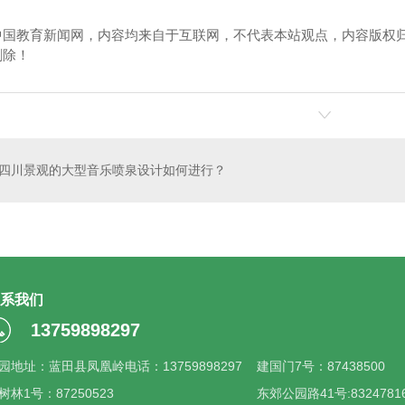
中国教育新闻网，内容均来自于互联网，不代表本站观点，内容版权
删除！
四川景观的大型音乐喷泉设计如何进行？
系我们
13759898297
园地址：蓝田县凤凰岭电话：13759898297
建国门7号：87438500
树林1号：87250523
东郊公园路41号:8324781