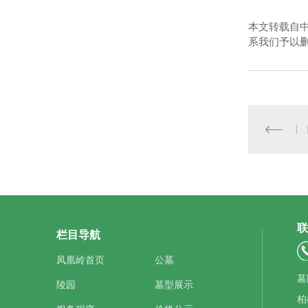
本文转载自
系我们予以
联
栏目导航
凤凰岭首页
公墓
墓
陵园
墓型展示
柏