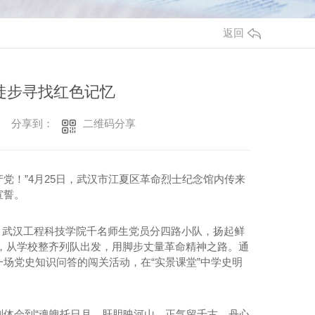
返回
徒步寻找红色记忆
二维码分享
分享到：
产党！”4月25日，武汉市江夏区革命烈士纪念馆内传来
宣誓。
0，武汉工程科技学院千名师生党员分四路小队，扬起鲜
恤，从学校整齐列队出发，用脚步丈量革命精神之路。通
场党史知识问答的闯关活动，在“实景课堂”中学史明
体会到“魂魄托日月，肝胆映河山。正气留千古，丹心