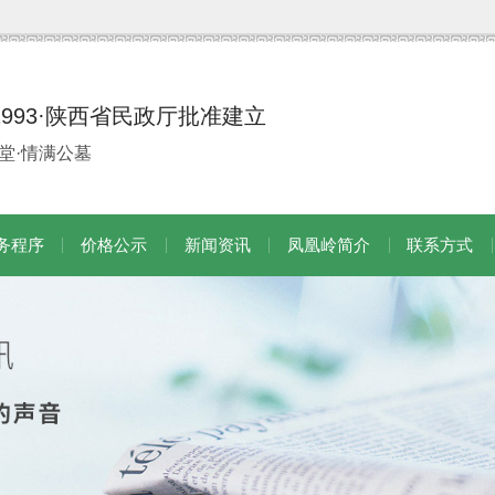
1993·陕西省民政厅批准建立
堂·情满公墓
务程序
价格公示
新闻资讯
凤凰岭简介
联系方式