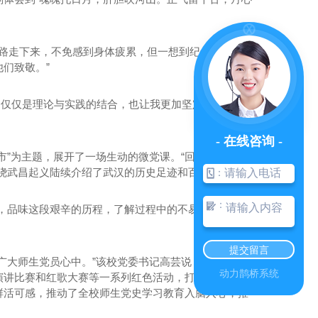
一路走下来，不免感到身体疲累，但一想到纪念馆中陈列
们致敬。”
不仅仅是理论与实践的结合，也让我更加坚定了入党的
- 在线咨询 -
市”为主题，展开了一场生动的微党课。“回顾武汉的近
绕武昌起义陆续介绍了武汉的历史足迹和百年党史。
：
西安公墓 A5型
：
，品味这段艰辛的历程，了解过程中的不易。”人文学
提交留言
广大师生党员心中。”该校党委书记高芸说，“自开展党
动力鹊桥系统
演讲比赛和红歌大赛等一系列红色活动，打造情境式、
鲜活可感，推动了全校师生党史学习教育入脑入心，推