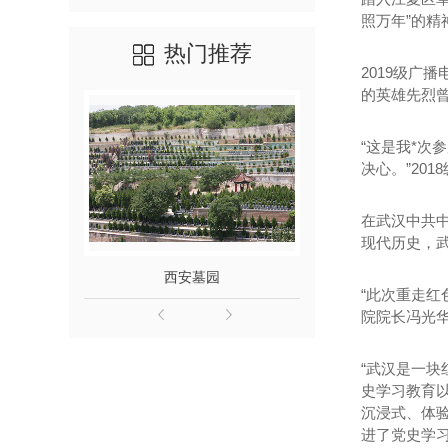
照万年”的精
热门推荐
2019级广
的英雄先烈
“这是我*
决心。”20
在武汉中共
现代历史，
西安墓园
西安公墓
“此次重走
院院长冯光
“武汉是一
史学习教育
沉浸式、体
进了党史学习