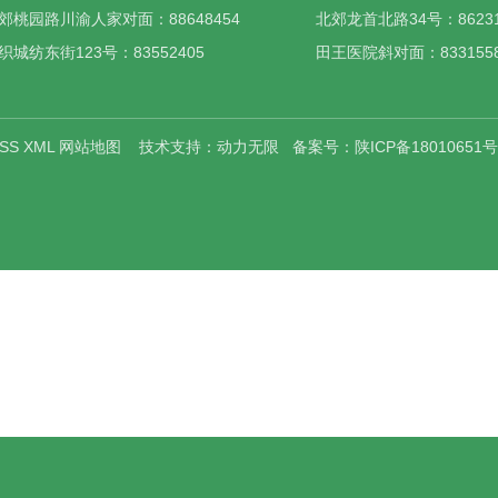
郊桃园路川渝人家对面：88648454
北郊龙首北路34号：86231
织城纺东街123号：83552405
田王医院斜对面：83315582
SS
XML
网站地图
技术支持：
动力无限
备案号：
陕ICP备18010651号