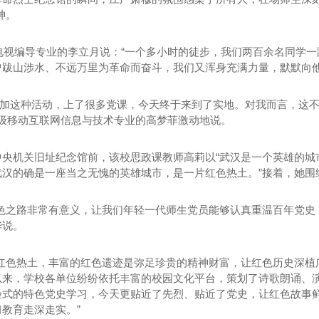
神。
播电视编导专业的李立月说：“一个多小时的徒步，我们两百余名同学
曾跋山涉水、不远万里为革命而奋斗，我们又浑身充满力量，默默向他
次参加这种活动，上了很多党课，今天终于来到了实地。对我而言，这
18级移动互联网信息与技术专业的高梦菲激动地说。
中央机关旧址纪念馆前，该校思政课教师高莉以“武汉是一个英雄的城
武汉的确是一座当之无愧的英雄城市，是一片红色热土。”接着，她围
 D型
西安公墓 B2型
红色之路非常有意义，让我们年轻一代师生党员能够认真重温百年党史
华说。
块红色热土，丰富的红色遗迹是弥足珍贵的精神财富，让红色历史深植
以来，学校各单位纷纷依托丰富的校园文化平台，策划了诗歌朗诵、
验式的特色党史学习，今天更贴近了先烈、贴近了党史，让红色故事
教育走深走实。”