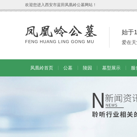
欢迎您进入西安市蓝田凤凰岭公墓网站！
始于
FENG HUANG LING GONG MU
爱在天
凤凰岭首页
公墓
陵园
墓型展示
服