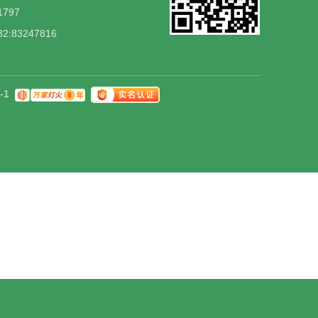
797
:83247816
-1