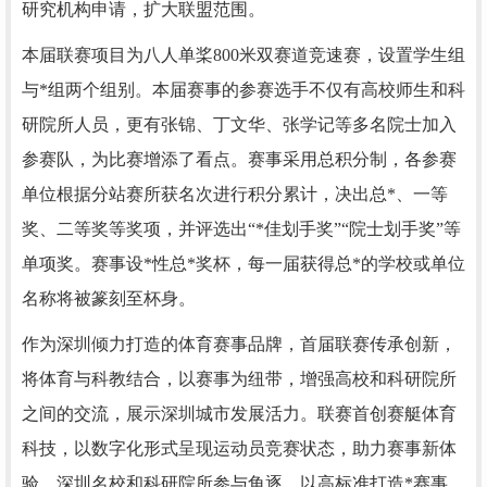
研究机构申请，扩大联盟范围。
本届联赛项目为八人单桨800米双赛道竞速赛，设置学生组
与*组两个组别。本届赛事的参赛选手不仅有高校师生和科
研院所人员，更有张锦、丁文华、张学记等多名院士加入
参赛队，为比赛增添了看点。赛事采用总积分制，各参赛
单位根据分站赛所获名次进行积分累计，决出总*、一等
奖、二等奖等奖项，并评选出“*佳划手奖”“院士划手奖”等
单项奖。赛事设*性总*奖杯，每一届获得总*的学校或单位
名称将被篆刻至杯身。
作为深圳倾力打造的体育赛事品牌，首届联赛传承创新，
将体育与科教结合，以赛事为纽带，增强高校和科研院所
之间的交流，展示深圳城市发展活力。联赛首创赛艇体育
科技，以数字化形式呈现运动员竞赛状态，助力赛事新体
验。深圳名校和科研院所参与角逐，以高标准打造*赛事，